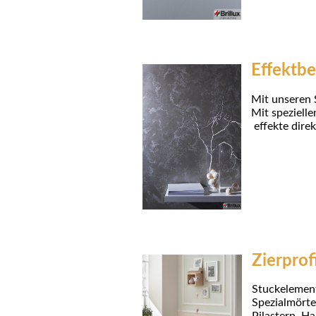
Effektb
Mit unseren 
Mit speziel
effekte direk
Zierprof
Stuckelement
Spezialmörtel