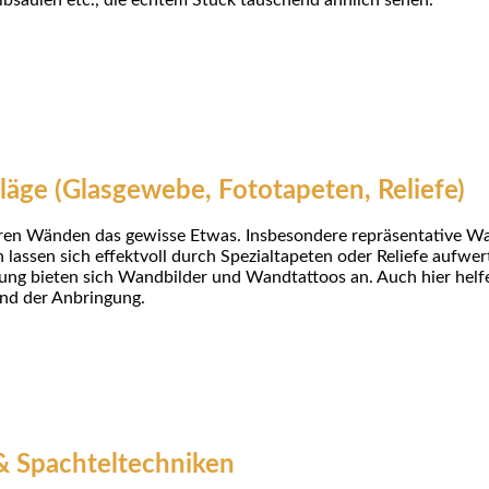
albsäulen etc., die echtem Stuck täuschend ähnlich sehen.
äge (Glasgewebe, Fototapeten, Reliefe)
ren Wänden das gewisse Etwas. Insbesondere repräsentative Wa
lassen sich effektvoll durch Spezialtapeten oder Reliefe aufwer
ng bieten sich Wandbilder und Wandtattoos an. Auch hier helfe
nd der Anbringung.
& Spachteltechniken