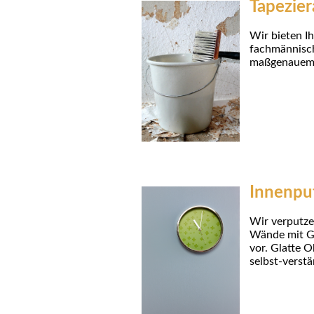
Tapezier
Wir bieten I
fachmännisch
maßgenauem 
Innenpu
Wir verputze
Wände mit Gip
vor. Glatte 
selbst-verstä