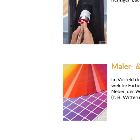
richtigen La
Maler- &
Im Vorfeld d
welche Farbe
Neben der Wa
(z. B. Witter