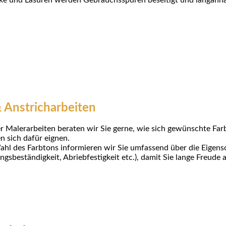
cke und Lasuren werden Gebrauchsspuren beseitigt und langanha
 Anstricharbeiten
er Malerarbeiten beraten wir Sie gerne, wie sich gewünschte Far
n sich dafür eignen.
hl des Farbtons informieren wir Sie umfassend über die Eig
ungsbeständigkeit, Abriebfestigkeit etc.), damit Sie lange Freud